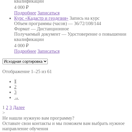
квалификации
4 000
₽
Подробнее
Записаться
Курс «Кадастр и геодезия»
Запись на курс
Объем программы (часов) —
36/72/108/144
Формат —
Дистанционное
Получаемый документ —
Удостоверение о повышении
квалификации
4 000
₽
Подробнее
Записаться
Отображение 1–25 из 61
1
2
3
→
Навигация
1
2
3
Далее
>
по
Не нашли нужную вам программу?
записям
Оставьте свои контакты и мы поможем вам выбрать нужное
направление обучения